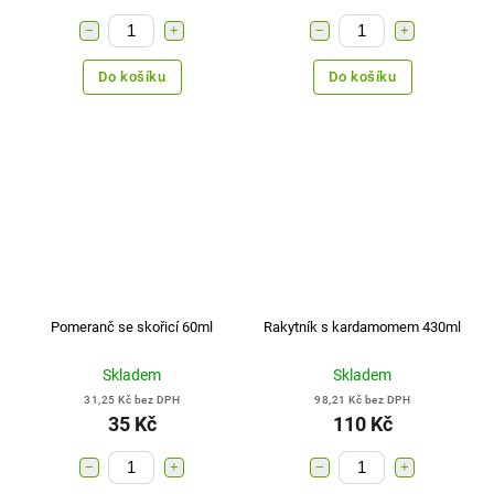
−
+
−
+
Do košíku
Do košíku
Pomeranč se skořicí 60ml
Rakytník s kardamomem 430ml
Skladem
Skladem
31,25 Kč bez DPH
98,21 Kč bez DPH
35 Kč
110 Kč
−
+
−
+