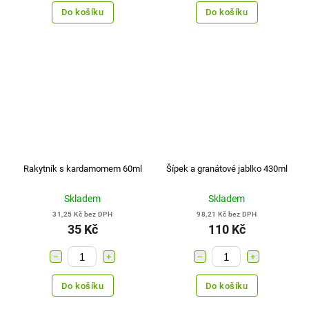
Do košíku
Do košíku
Rakytník s kardamomem 60ml
Šípek a granátové jablko 430ml
Skladem
Skladem
31,25 Kč bez DPH
98,21 Kč bez DPH
35 Kč
110 Kč
−
+
−
+
Do košíku
Do košíku