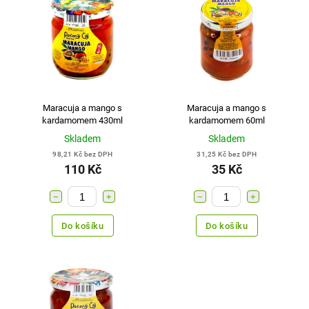
Nejdražší
Nejprodávanější
Abecedně
Maracuja a mango s
Maracuja a mango s
kardamomem 430ml
kardamomem 60ml
Skladem
Skladem
98,21 Kč bez DPH
31,25 Kč bez DPH
110 Kč
35 Kč
−
+
−
+
Do košíku
Do košíku