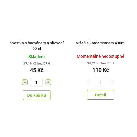
Švestka s badyánem a slivovicí
Višeň s kardamomem 430ml
60ml
Momentálně nedostupné
Skladem
98,21 Kč bez DPH
37,19 Kč bez DPH
110 Kč
45 Kč
−
+
Detail
Do košíku