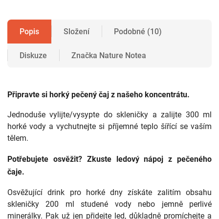
Popis
Složení
Podobné (10)
Diskuze
Značka
Nature Notea
Připravte si
horký pečený čaj z našeho koncentrátu
.
Jednoduše vylijte/vysypte do skleničky a zalijte 300 ml
horké vody a vychutnejte si příjemné teplo šířící se vaším
tělem.
Potřebujete osvěžit? Zkuste ledový nápoj z pečeného
čaje.
Osvěžující drink pro horké dny získáte zalitím obsahu
skleničky 200 ml studené vody nebo jemně perlivé
minerálky. Pak už jen přidejte led, důkladně promíchejte a