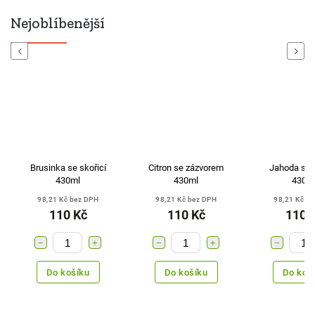
Nejoblíbenější
Previous
Next
Brusinka se skořicí
Citron se zázvorem
Jahoda se s
430ml
430ml
430m
98,21 Kč bez DPH
98,21 Kč bez DPH
98,21 Kč b
110 Kč
110 Kč
110 
−
+
−
+
−
Do košíku
Do košíku
Do koš