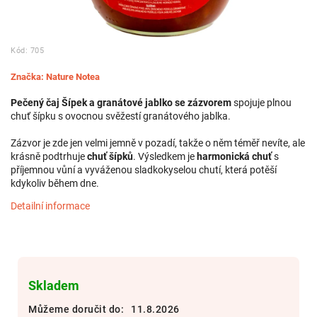
Kód:
705
Značka:
Nature Notea
Pečený čaj Šípek a granátové jablko se zázvorem
spojuje plnou
chuť šípku s ovocnou svěžestí granátového jablka.
Zázvor je zde jen velmi jemně v pozadí, takže o něm téměř nevíte, ale
krásně podtrhuje
chuť šípků
. Výsledkem je
harmonická chuť
s
příjemnou vůní a vyváženou sladkokyselou chutí, která potěší
kdykoliv během dne.
Detailní informace
Skladem
Můžeme doručit do:
11.8.2026