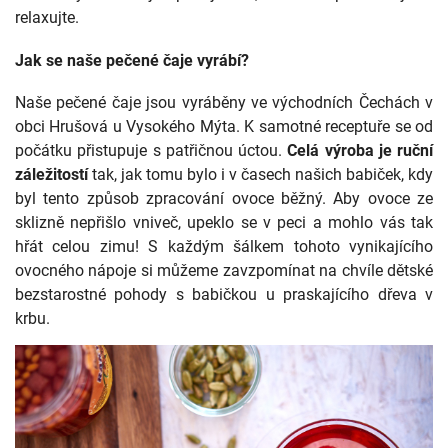
relaxujte.
Jak se naše pečené čaje vyrábí?
Naše pečené čaje jsou vyráběny ve východních Čechách v
obci Hrušová u Vysokého Mýta. K samotné receptuře se od
počátku přistupuje s patřičnou úctou.
Celá výroba je ruční
záležitostí
tak, jak tomu bylo i v časech našich babiček, kdy
byl tento způsob zpracování ovoce běžný. Aby ovoce ze
sklizně nepřišlo vniveč, upeklo se v peci a mohlo vás tak
hřát celou zimu! S každým šálkem tohoto vynikajícího
ovocného nápoje si můžeme zavzpomínat na chvíle dětské
bezstarostné pohody s babičkou u praskajícího dřeva v
krbu.