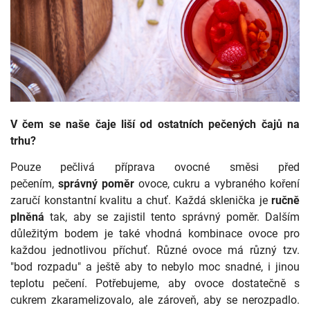
V čem se naše čaje liší od ostatních pečených čajů na
trhu?
Pouze pečlivá příprava ovocné směsi před
pečením,
správný poměr
ovoce, cukru a vybraného koření
zaručí konstantní kvalitu a chuť. Každá sklenička je
ručně
plněná
tak, aby se zajistil tento správný poměr. Dalším
důležitým bodem je také vhodná kombinace ovoce pro
každou jednotlivou příchuť. Různé ovoce má různý tzv.
"bod rozpadu" a ještě aby to nebylo moc snadné, i jinou
teplotu pečení. Potřebujeme, aby ovoce dostatečně s
cukrem zkaramelizovalo, ale zároveň, aby se nerozpadlo.