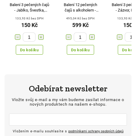
Balení 3 pečených čajů
Balení 12 pečených
Balení 3 peče
- Jablko, Švestka,
čajů s alkoholem -
- Zázvor, Br
Hruška
Pomeranč s
Rakytn
133,93 Kč bez DPH
495,04 Kč bez DPH
133,93 Kč b
tuzemákem, Malina s
150 Kč
599 Kč
150 
vodkou, Černý rybíz s
ginem
−
+
−
+
−
Do košíku
Do košíku
Do koš
Odebírat newsletter
Vložte svůj e-mail a my vám budeme zasílat informace o
nových produktech na našem e-shopu.
Vložením e-mailu souhlasíte s
podmínkami ochrany osobních údajů