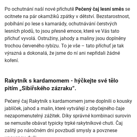
Po ochutnání naší nové příchutě
Pečený čaj lesní směs
se
ocitnete na pár okamžiků zpátky v dětství. Bezstarostnost,
pobíhání po lese s kamarády, ochutnávání čerstvých
lesních plodů, to jsou přesně emoce, které ve Vás tato
příchuť vyvolá. Ostružiny, jahody a maliny jsou doplněny
trochou červeného rybízu. To je vše – tato příchuť je tak
výrazná a dokonalá, že jsme do ní ani nepřidali žádné
koření.
Rakytník s kardamomem - hýčkejte své tělo
pitím „Sibiřského zázraku“.
Pečený čaj Rakytník s kardamomem jsme doplnili o kousky
jablíček, jahod a malin, které vytvářejí z obyčejného čaje
nezapomenutelný zážitek. Díky správné kombinaci surovin
se nemusíte obávat typicky trpké rakytníkové chuti. Čaj
zalitý po náročném dni povzbudí smysly a povznese