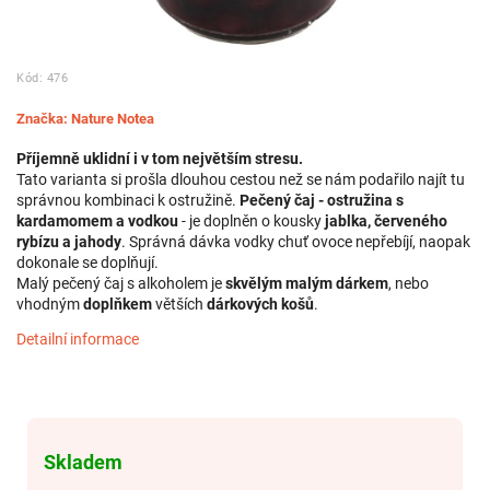
Kód:
476
Značka:
Nature Notea
Příjemně uklidní i v tom největším stresu.
Tato varianta si prošla dlouhou cestou než se nám podařilo najít tu
správnou kombinaci k ostružině.
Pečený čaj - ostružina s
kardamomem a vodkou
- je doplněn o kousky
jablka, červeného
rybízu a jahody
. Správná dávka vodky chuť ovoce nepřebíjí, naopak
dokonale se doplňují.
Malý pečený čaj s alkoholem je
skvělým malým dárkem
, nebo
vhodným
doplňkem
větších
dárkových košů
.
Detailní informace
Skladem