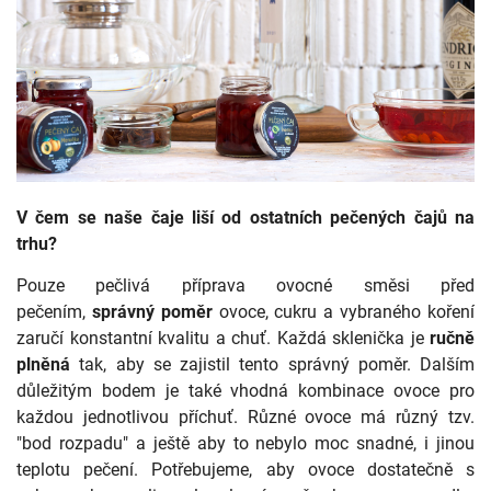
V čem se naše čaje liší od ostatních pečených čajů na
trhu?
Pouze pečlivá příprava ovocné směsi před
pečením,
správný poměr
ovoce, cukru a vybraného koření
zaručí konstantní kvalitu a chuť. Každá sklenička je
ručně
plněná
tak, aby se zajistil tento správný poměr. Dalším
důležitým bodem je také vhodná kombinace ovoce pro
každou jednotlivou příchuť. Různé ovoce má různý tzv.
"bod rozpadu" a ještě aby to nebylo moc snadné, i jinou
teplotu pečení. Potřebujeme, aby ovoce dostatečně s