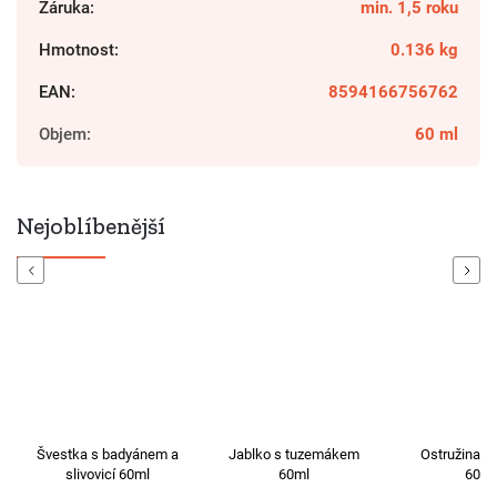
Záruka
:
min. 1,5 roku
Hmotnost
:
0.136 kg
EAN
:
8594166756762
Objem
:
60 ml
Nejoblíbenější
Previous
Next
Švestka s badyánem a
Jablko s tuzemákem
Ostružina s
slivovicí 60ml
60ml
60ml