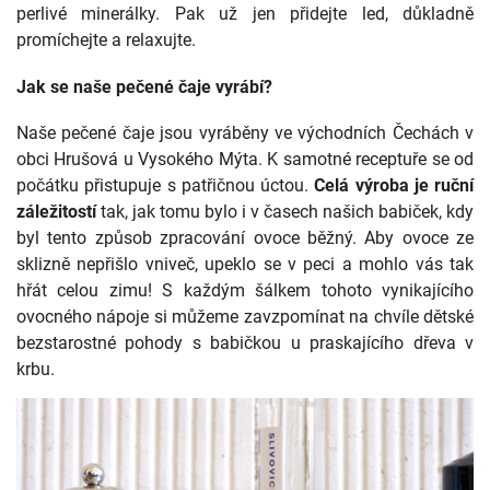
perlivé minerálky. Pak už jen přidejte led, důkladně
promíchejte a relaxujte.
Jak se naše pečené čaje vyrábí?
Naše pečené čaje jsou vyráběny ve východních Čechách v
obci Hrušová u Vysokého Mýta. K samotné receptuře se od
počátku přistupuje s patřičnou úctou.
Celá výroba je ruční
záležitostí
tak, jak tomu bylo i v časech našich babiček, kdy
byl tento způsob zpracování ovoce běžný. Aby ovoce ze
sklizně nepřišlo vniveč, upeklo se v peci a mohlo vás tak
hřát celou zimu! S každým šálkem tohoto vynikajícího
ovocného nápoje si můžeme zavzpomínat na chvíle dětské
bezstarostné pohody s babičkou u praskajícího dřeva v
krbu.