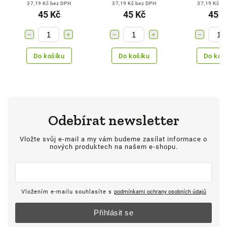
37,19 Kč bez DPH
37,19 Kč bez DPH
37,19 Kč b
45 Kč
45 Kč
45 K
−
+
−
+
−
Do košíku
Do košíku
Do koš
Odebírat newsletter
Vložte svůj e-mail a my vám budeme zasílat informace o
nových produktech na našem e-shopu.
Vložením e-mailu souhlasíte s
podmínkami ochrany osobních údajů
Přihlásit se