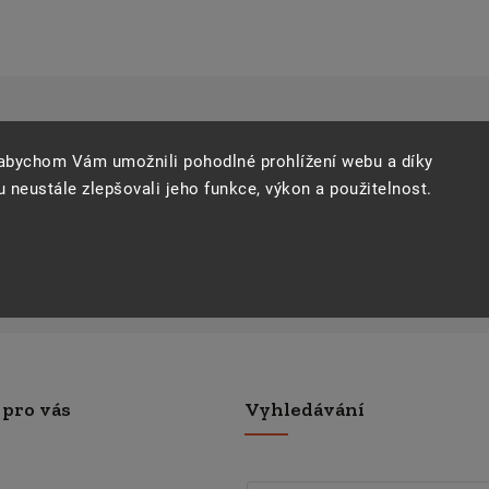
er
abychom Vám umožnili pohodlné prohlížení webu a díky
 neustále zlepšovali jeho funkce, výkon a použitelnost.
Vložením e-mailu souhlasíte s
podm
Přihlásit se
nformace o nových produktech na
 pro vás
Vyhledávání