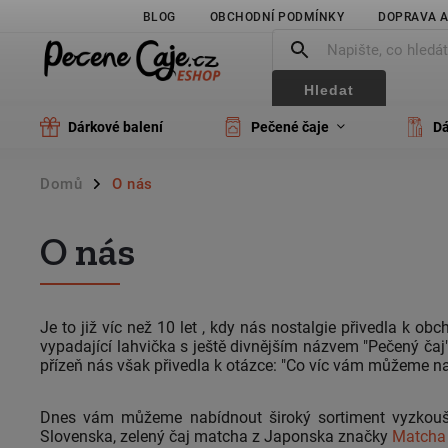
BLOG
OBCHODNÍ PODMÍNKY
DOPRAVA A
Hledat
Dárkové balení
Pečené čaje
Dá
Domů
O nás
/
O nás
Je to již víc než 10 let , kdy nás nostalgie přivedla k o
vypadající lahvička s ještě divnějším názvem "Pečený čaj
přízeň nás však přivedla k otázce: "Co víc vám můžeme n
Dnes vám můžeme nabídnout široký sortiment vyzkouš
Slovenska, zelený čaj matcha z Japonska značky
Matcha