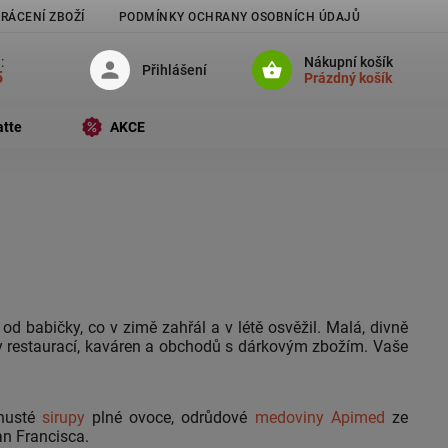
RÁCENÍ ZBOŽÍ
PODMÍNKY OCHRANY OSOBNÍCH ÚDAJŮ
:
Nákupní košík
Přihlášení
5
Prázdný košík
atte
AKCE
d babičky, co v zimě zahřál a v létě osvěžil. Malá, divně
dky restaurací, kaváren a obchodů s dárkovým zbožím. Vaše
 husté
sirupy
plné ovoce, odrůdové
medoviny Apimed
ze
n Francisca.